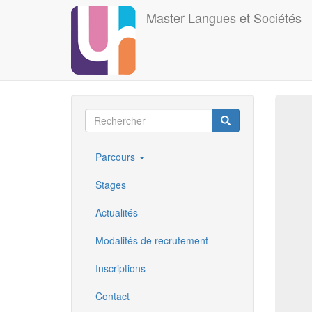
Aller
Master Langues et Sociétés
au
contenu
principal
Formulaire
de
Rechercher
Parcours
recherche
Stages
Actualités
Modalités de recrutement
Inscriptions
Contact